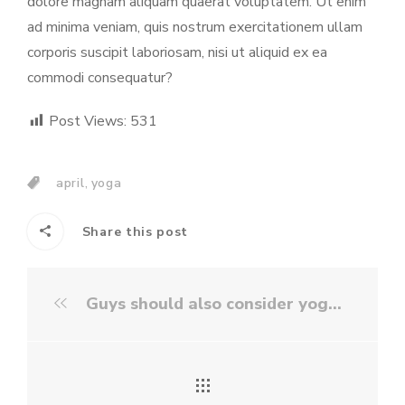
dolore magnam aliquam quaerat voluptatem. Ut enim
ad minima veniam, quis nostrum exercitationem ullam
corporis suscipit laboriosam, nisi ut aliquid ex ea
commodi consequatur?
Post Views:
531
,
april
yoga
Share this post
Guys should also consider yoga to be healthier