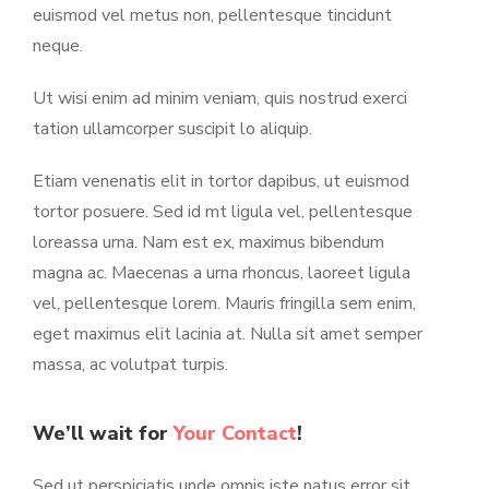
euismod vel metus non, pellentesque tincidunt
neque.
Ut wisi enim ad minim veniam, quis nostrud exerci
tation ullamcorper suscipit lo aliquip.
Etiam venenatis elit in tortor dapibus, ut euismod
tortor posuere. Sed id mt ligula vel, pellentesque
loreassa urna. Nam est ex, maximus bibendum
magna ac. Maecenas a urna rhoncus, laoreet ligula
vel, pellentesque lorem. Mauris fringilla sem enim,
eget maximus elit lacinia at. Nulla sit amet semper
massa, ac volutpat turpis.
We’ll wait for
Your Contact
!
Sed ut perspiciatis unde omnis iste natus error sit